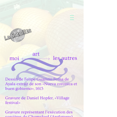
La Satellite
art
les autres
moi
<------------------->
Dessin de Felipe Guamán Poma de
Ayala extrait de son «Nueva coronica et
buen gobierno», 1615
Gravure de Daniel Hopfer, «Village
festival»
Gravure représentant l’exécution des
sorcières de Chemsford (Angleterre),