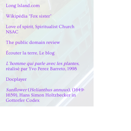
Long Island.com
Wikipédia “Fox sister"
Love of spirit, Spiritualist Church
NSAC
The public domain review
Écouter la terre, Le blog
L’homme qui parle avec les plantes
,
réalisé par Yvo Perez Barreto, 1998
Docplayer
Sunflower
(
Helianthus annuus
), (1649-
1659), Hans Simon Holtzbecker in
Gottorfer Codex
portfolio FR / EN
moilesautresart@gmail.com