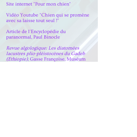
Site internet "Pour mon chien"
Vidéo Youtube "Chien qui se promène
avec sa laisse tout seul !"
Article de l'Encyclopédie du
paranormal, Paul Binocle
Revue algologique: Les diatomées
lacustres plio-pléistocènes du Gadeb
(Ethiopie)
, Gasse Françoise, Muséum
national d’histoire naturelle (Paris)
Site internet “ArcelorMittal”
Image en quatrième de couverture,
Laminaria fascia
, Anna Atkins, Spencer
Collection, The New York Public
Library
portfolio FR / EN
moilesautresart@gmail.com
instagram
linktree