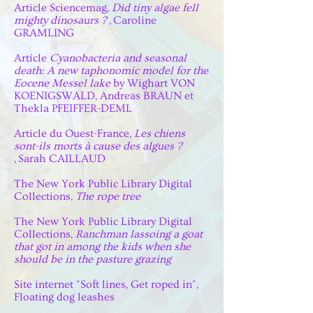
Article Sciencemag,
Did tiny algae fell
mighty dinosaurs ? ,
Caroline
GRAMLING
Article
Cyanobacteria and seasonal
death: A new taphonomic model for the
Eocene Messel lake
by Wighart VON
KOENIGSWALD, Andreas BRAUN et
Thekla PFEIFFER-DEML
Article du Ouest-France,
Les chiens
sont-ils morts à cause des algues ?
,
Sarah CAILLAUD
The New York Public Library Digital
Collections,
The rope tree
The New York Public Library Digital
Collections,
Ranchman lassoing a goat
that got in among the kids when she
should be in the pasture grazing
Site internet "Soft lines, Get roped in",
Floating dog leashes