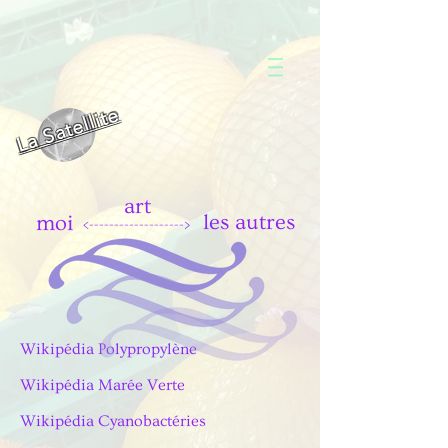
La Satellite
art
les autres
moi
<------------------->
Wikipédia Polypropylène
Wikipédia Marée Verte
W
ikipédia Cyanobactéries