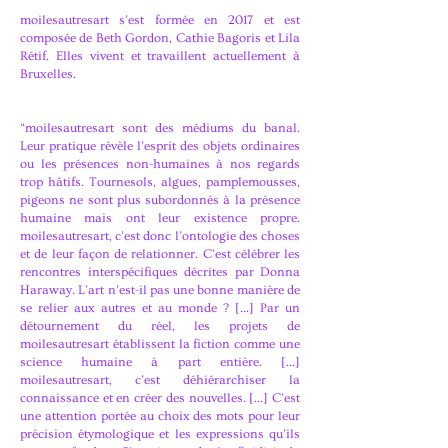
moilesautresart s’est formée en 2017 et est
composée de Beth Gordon, Cathie Bagoris et Lila
Rétif. Elles vivent et travaillent actuellement à
Bruxelles.
“moilesautresart sont des médiums du banal.
Leur pratique révèle l’esprit des objets ordinaires
ou les présences non-humaines à nos regards
trop hâtifs. Tournesols, algues, pamplemousses,
pigeons ne sont plus subordonnés à la présence
humaine mais ont leur existence propre.
moilesautresart, c’est donc l’ontologie des choses
et de leur façon de relationner. C’est célébrer les
rencontres interspécifiques décrites par Donna
Haraway. L’art n’est-il pas une bonne manière de
se relier aux autres et au monde ? [...] Par un
détournement du réel, les projets de
moilesautresart établissent la fiction comme une
science humaine à part entière. [...]
moilesautresart, c’est déhiérarchiser la
connaissance et en créer des nouvelles. [...] C’est
une attention portée au choix des mots pour leur
précision étymologique et les expressions qu’ils