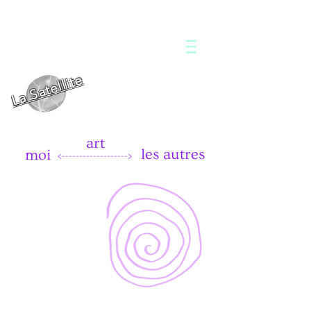
La Satellite
art
les autres
moi
<------------------->